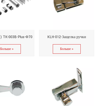
) TK-003B-Plus-Φ70
KLH-012-Защелка ручки
Больше >
Больше >