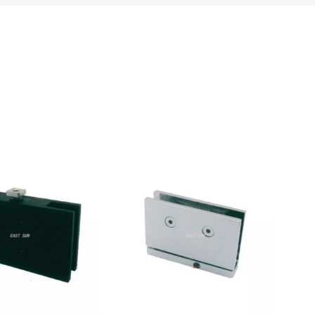
иям обработки и высококачественному сырью,
 совершенны для каждой детали
стеклянная
продукт.
JIANGMEN EAST SUN HARDWARE
ая петля для душевой двери
, если вы ищете
уйтесь с нами прямо сейчас!