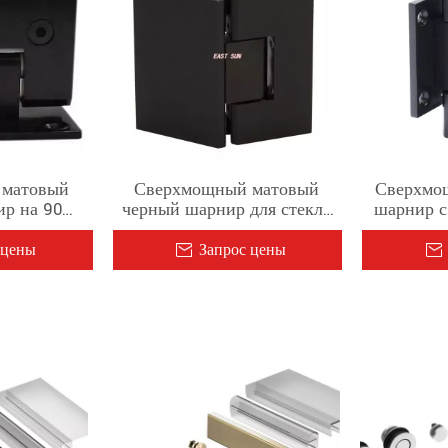
 матовый
Сверхмощный матовый
Сверхмо
р на 90
черный шарнир для стекла
шарнир с
стены до
на 135 градусов
п
евой двери
 цены
Запрос цены
щиной 1/2–
ма