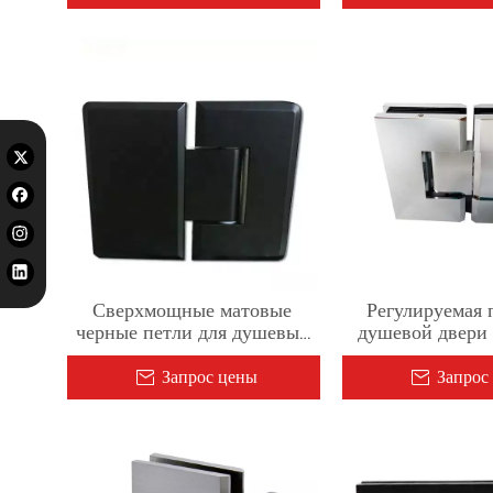
Сверхмощные матовые
Регулируемая 
черные петли для душевых
душевой двери 
дверей из стекла на 180
180 градусов о
градусов для стекла
стеклу для стек
Запрос цены
Запрос
толщиной 1/2–3/8 дюйма
1/2–3/8 д