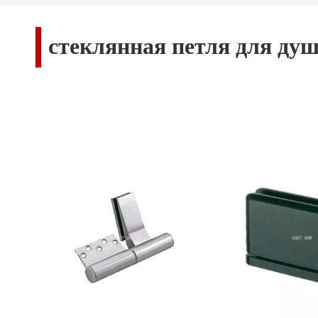
стеклянная петля для душ
стеклянная петля для душевой двери
- э
производительность
стеклянная петля дл
петля для душевой двери
, гарантируем
FACTORY CO., LTD.
является профессиональ
лучший
стеклянная петля