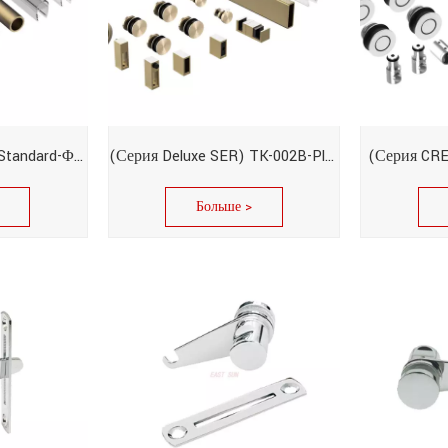
(серия RG) TK-003A-Standard-Φ55
(Серия Deluxe SER) TK-002B-Plus-Φ39
(Серия CRE
Больше >