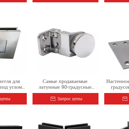
петля для
Самые продаваемые
Настенное
под углом
латунные 90-градусные
градусо
т стекла к
зеркальные маленькие
задней па
ла толщиной
дверные петли Стеклянные
стеклянн
 цены
Запрос цены
юйма
поворотные петли для
двери для
дверей шкафа
1/2