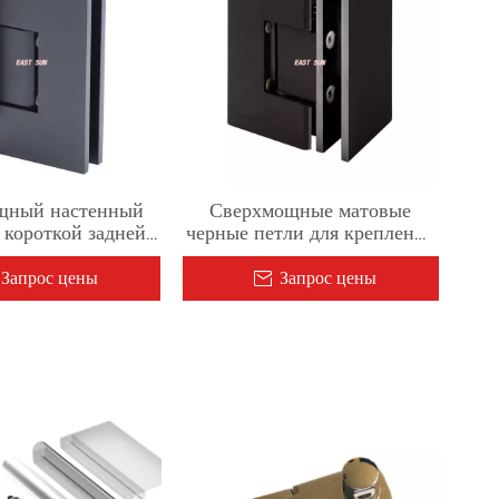
щный настенный
Сверхмощные матовые
 короткой задней
черные петли для крепления
ластиной
стекла к стеклу под углом 90
градусов
Запрос цены
Запрос цены