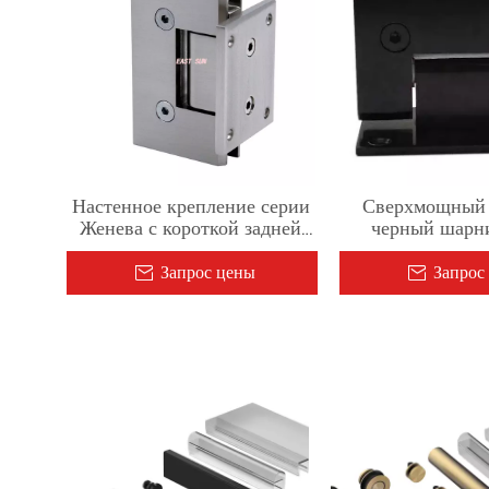
Настенное крепление серии
Сверхмощный
Женева с короткой задней
черный шарни
пластиной
градусов от 
стеклянной душ
Запрос цены
Запрос
для стекла тол
3/8 дюй