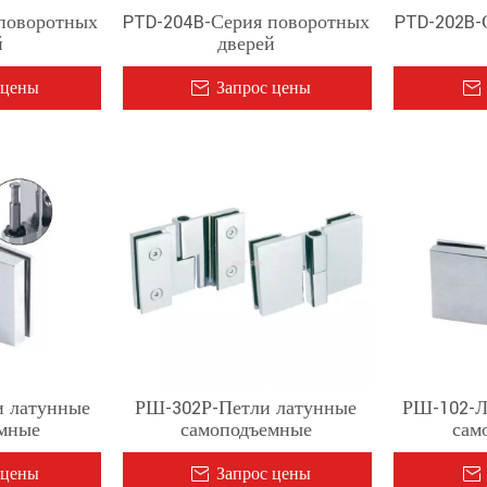
поворотных
PTD-204B-Серия поворотных
PTD-202B-
й
дверей
 цены
Запрос цены
 латунные
РШ-302Р-Петли латунные
РШ-102-Л
мные
самоподъемные
сам
 цены
Запрос цены