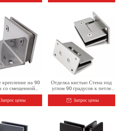
 крепление на 90
Отделка кистью Стена под
в со смещенной
углом 90 градусов к петле
нелью от стены до
для стеклянной душевой
ой петли душевой
двери для стекла толщиной
Запрос цены
Запрос цены
 стекла толщиной
1/2–3/8 дюйма
–3/8 дюйма,