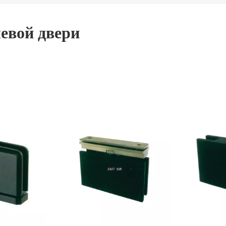
евой двери
то новый дизайн, благодаря превосходным технолог
я душевой двери
до более высокого стандарта. Мы
 уровень качества, чтобы принести вам идеальный 
ным производителем и поставщиком China
стеклянн
 для душевой двери
с низкой ценой, проконсультир