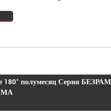
е
180° полумесяц
Серия БЕЗРА
ЕМА