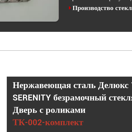
Производство стекл

Нержавеющая сталь Делюкс
SERENITY
безрамочный
стек
Дверь с роликами
ТК-002-комплект