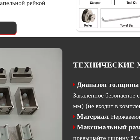
капельной рейкой
ТЕХНИЧЕСКИЕ 
Диапазон толщины 

Закаленное безопасное с
мм) (не входит в компле
Материал
: Нержавею

Максимальный разм

превышайте ширину 37 д