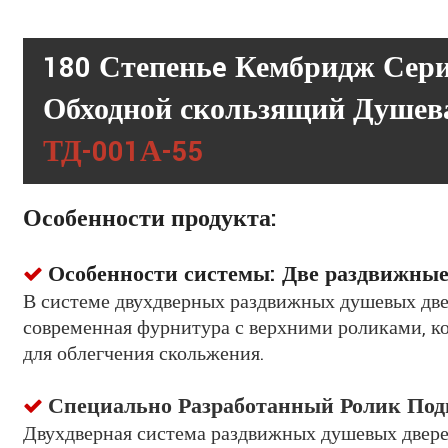
180
Степень
e
Кембридж
Сери
Обходной скользящий
Душева
ТД-001А-55
Особенности продукта:
Особенности системы: Две раздвижные

В системе двухдверных раздвижных душевых две
современная фурнитура с верхними роликами, ко
для облегчения скольжения.
Специально
Разработанный
Ролик
Под

Двухдверная система раздвижных душевых дверей